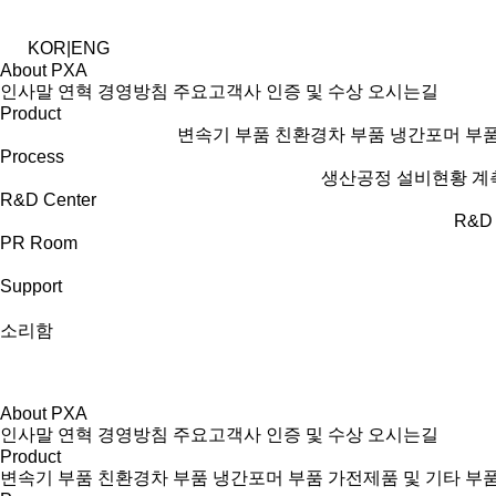
KOR
|
ENG
About PXA
인사말
연혁
경영방침
주요고객사
인증 및 수상
오시는길
Product
변속기 부품
친환경차 부품
냉간포머 부
Process
생산공정
설비현황
계
R&D Center
R&D
PR Room
Support
소리함
About PXA
인사말
연혁
경영방침
주요고객사
인증 및 수상
오시는길
Product
변속기 부품
친환경차 부품
냉간포머 부품
가전제품 및 기타 부