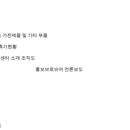
품
가전제품 및 기타 부품
측기현황
 센터 소개
조직도
홍보브로슈어
언론보도
품